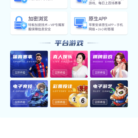
持续优化，数据驱动
平台基于用户行为分析，不断迭代功能细节与视觉交
互体验，结合 AI 智能算法与赛事数据，为用户提供
精准内容分发与个性化推荐，增强整体互动价值。
为什么全球用户都信赖半岛平台官
网？
我们不仅是体育赛事数据平台，更是一站式的信
息服务提供商。从实时数据同步到安全机制建
设，再到用户服务体系，半岛平台官网始终致力