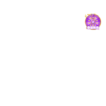
互动内容
提供多种媒体形式如图文、短视频、集锦回顾，提升半岛
平台官网 的平台使用粘性与用户参与感。
多维安全防御模型
半岛平台官网从多个层面构建立体式防御体系，涵盖数据传
输、账户操作与隐私保护，力求为用户营造安全、稳定的使
用体验。