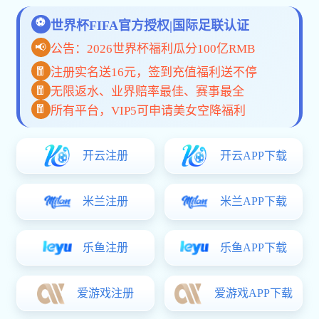
半岛平台官网 · 值得信赖的体育数据平
台