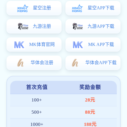
半岛平台官网 专注于构建一个以赛事内容、数据服务与智能
分析为核心的数字生态平台，聚焦全球体育用户的实时信息
与多终端互动体验。平台以稳定技术架构和合规体系赢得市
场认可，深受半岛平台网站登录入口-半岛(中国)用户喜爱。
技术驱动，性能优先
平台采用自研系统架构，持续优化加载速度与数据传
输流程，通过部署全球 CDN 加速节点，实现不同地
区高速访问与高并发下的稳定运行，全面提升用户操
作流畅度。