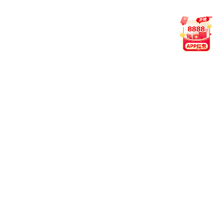
每一次更新，都是为提供更高效、更沉浸式的赛事体验而前
行。
2023年12月20日 · App v5.4.0
世界杯期间数据展示全面提速
升级数据缓存方案，应对多场赛事同时加载时的性能压
力。
对球员动态与进球动画进行了流畅度优化，适配主流网
络环境。
新增“精彩回看”模块，重点赛事集锦支持一键快速回
放。
2023年11月2日 · App v5.3.6
电竞赛事专属页上线，强化交互体验
增设“战队动态”区块，涵盖近期赛程与战力变化。
适配旧机型夜间模式，解决字体样式兼容问题。