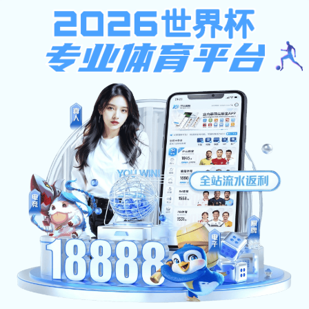
注册入口
隐私政策
一、引言
半岛平台官网平台为用户提供便捷、实时的体育赛事内容，在保
障服务体验的同时，我们高度重视个人隐私保护。
二、信息收集范围
我们可能收集以下信息：