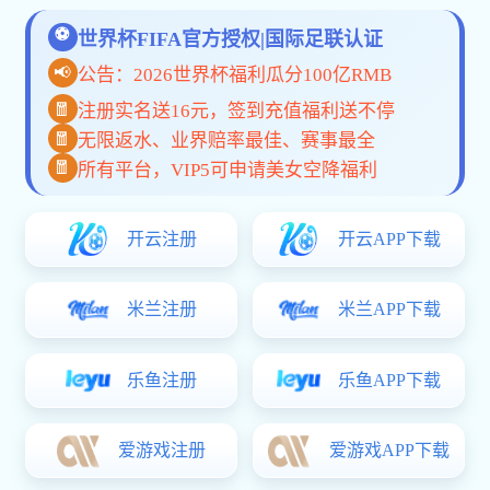
注册信息：如手机号、昵称、头像等基础资料
设备信息：操作系统、浏览器、分辨率、唯一标识等
行为记录：包括访问路径、停留时间、偏好设置等
位置信息：在获得授权后采集
三、信息使用目的
收集到的信息将用于：
为您提供定制化内容与互动体验
保障账号和数据安全
进行数据分析与服务优化
在授权基础上提供通知推送服务
四、第三方共享与信息披露
我们承诺不会随意出售用户信息，仅在以下情况下共享：
经您明确授权的合作服务