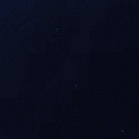
虑他的存在，否则就会
提升整体攻击火力。
谨训练与科学方法。所
年轻选手追逐梦想，同
全能型选手，对整个团
畅配合以及精准投射，
轻选手能够学习借鉴其
段里，每位运动员都应