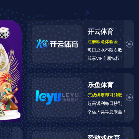
App
公司
体育
注册入口
简介
报道
岛平台官网
赛事实时同步
网APP
为您带来高速、高清、稳定的
端访问