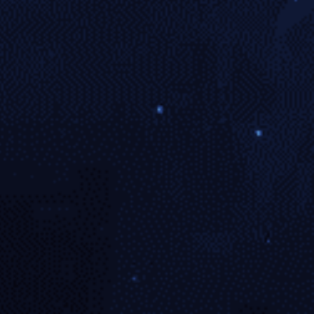
上一篇：
德天空报道纳帅联系菲尔克鲁格与…
热榜精选
#1
#2