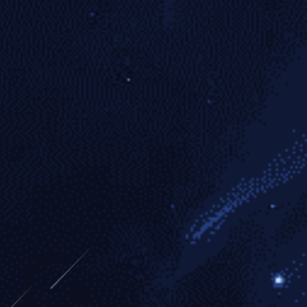
除了得分外，费尔斯
已经相当罕见。通过
这种拼搏精神不仅提
费尔斯在防守端表现
向前冲刺，不怕身体
以扭转整个局势，为
综上所述，费尔斯在
力的重要支持。在现
大的帮助。
3、助攻能
除了自身出色的数据
不仅仅关注个人数据