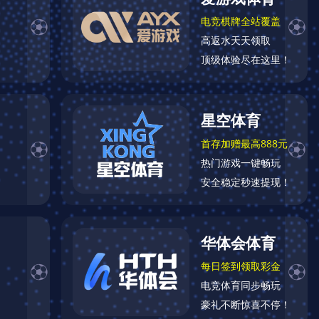
三分球命中率高达45
命中率斩获28分，并贡
胜利立下了赫赫战功。
板控制、助攻能力以及