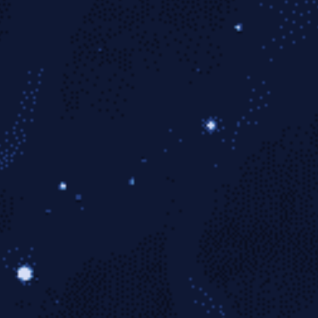
在篮板球上的表现同样令人印象深刻。本场比赛，他抓下8个篮板
积极拼抢和良好的位置感，他成功地帮助球队控制了内线，使对
升了个人数据，也极大增强了球队整体实力。
出的坚韧不拔也是其抢夺篮板的重要原因之一。在争抢篮板过程
对抗，与对方内线球员展开激烈斗争。特别是在关键时刻，他的
球队提供宝贵的二次进攻机会。
这一方面展现出的统治力，不仅反映了他的个人能力，也体现了
代篮球中，对篮板球的控制往往决定着比赛走向，而费尔斯无疑
力与团队配合
外，费尔斯还展示出了卓越的助攻能力。本场比赛中，他送出了6
，更注重团队配合与交流。在快节奏的比赛中，他善于阅读防守