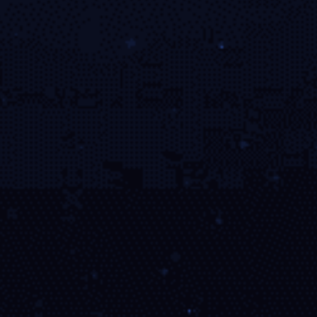
国米计划永久转让帕瓦尔他或
将面临
2026-07-11
推荐
半岛平台官网
半岛平台官网官方网站【KY1.AC】官网认证:手机版、app
载、登录入口、官方网站、网页版、平台、网址、地址、
注册、娱乐，半岛平台官网(中国)官方网站欢迎大家选择真
正的官方通道，同时我们提供全天候7x24小时在线服务，
一时间处理各类问题，正规集团平台有保障，欢迎体验！