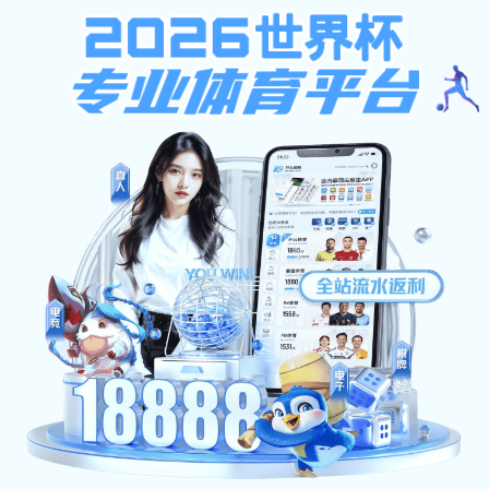
注册入口
全天更新 ·
半岛平台官网
赛事实时同步
无论您身在何处，
半岛平台官网APP
为您带来高
速、高清、稳定的观赛体验。
下载客户端
网页端访问