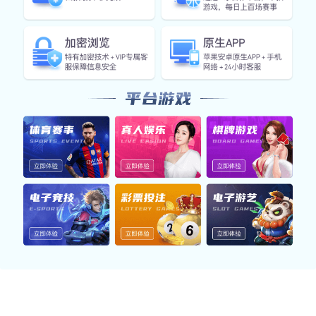
品牌，更将篮球运动推向了更广泛的人群。这种影响
力也促使更多的小朋友参与到篮球活动中来，形成良
好的循环。
2、麦丹的表现分析
麦丹作为职业球员，其在赛场上的表现自然备受关
注。然而，在这次事件中，他试图投三分却被小学生
封盖，这一结果显得颇为意外。首先，从技术层面来
看，虽然麦丹具备一定实力，但在关键时刻却未能展
现出应有的冷静，这或许与心理因素有关。
其次，这一事件也反映出了职业球员与普通孩子之间
在身体素质和心理状态上的差异。尽管麦丹拥有丰富
的比赛经验，但当面对一名充满激情的小学生时，他
似乎没有能够把握住机会。此外，这种突如其来的挑