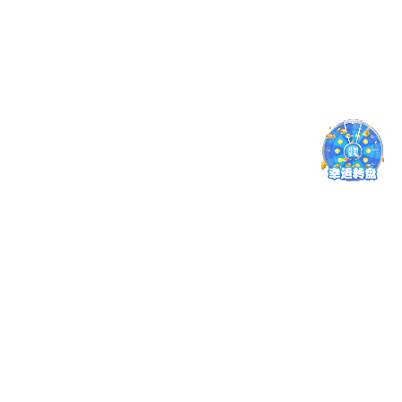
战也提醒着所有运动员，无论身份地位如何，都需要
保持谦逊和敬畏之心。
最后，这次尝试虽然并不成功，但它背后的意义却值
得深思。麦丹或许可以从中总结经验教训，以便今后
更好地应对类似情况，提高自身竞技水平，同时也是
一次良好的自我激励过程。
3、小学生勇气可嘉
面对职业球员，小学生能够成功封盖，无疑是一个令
人惊讶且鼓舞人心的瞬间。这名小学生凭借勇气和机
智，不仅完成了一项看似不可能完成的任务，也赢得
了众人的瞩目。这种精神正是体育运动所倡导的重要
价值之一，即敢于接受挑战，不怕失败。