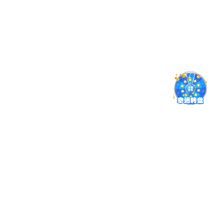
击。这种死缠烂打的风格不仅能够有效地消耗对手体
力，还能创造出更多进攻机会。因此，在两支球队这
样的碰撞中，将会看到不同风格之间如何碰撞出的火
花。
此外，在人员配置方面，两队都有一定伤病困扰。尽
管如此，各自教练都会根据实际情况进行调整，从而
优化球队阵容，以求达到最佳状态。这种调整能力将
在关键比赛中产生决定性影响，因此值得我们重点关
注。
3、关键球员表现预测
对于每支球队而言，关键球员通常是决定胜负的重要
因素。对于巴黎来说，梅西和姆巴佩必然会承担起重
要责任。在过去几场比赛中，他们不仅展现出了个人