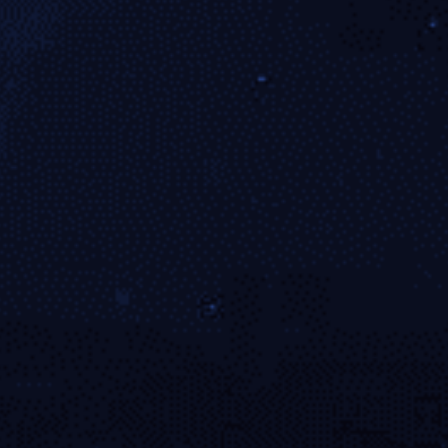
#3
#
米内罗健身房合影盖
森林狼逐渐反击外界低估如同
上赛季
-28
推荐
2026-07-01
推荐