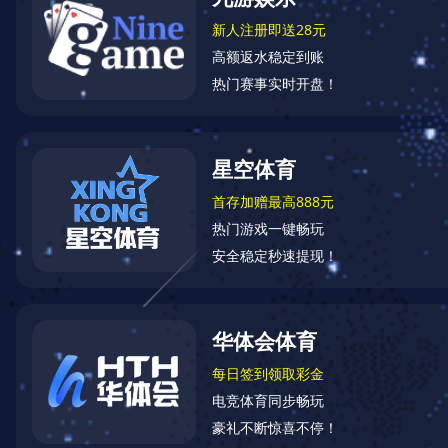
葡超主席
在葡萄牙足球界，波尔
特地发出祝贺，并对
的重要性，包括波尔