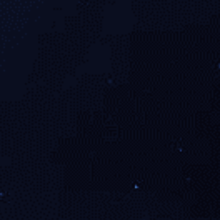
不仅展示了波尔图作为
了一段辉煌传奇，为后
迎接来自国内外的新挑
远见卓识的人物，为葡
下一篇：