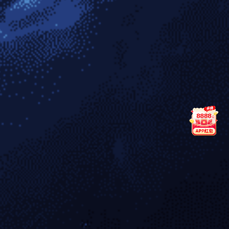
共识。
本菲卡，也开始重新审
更多观众关注，提高联
道路。对于波尔图来
境。
，不断优化训练方法，
他们参与到高水平比赛
乎每个俱乐部自身利
牙足球走向更加辉煌的