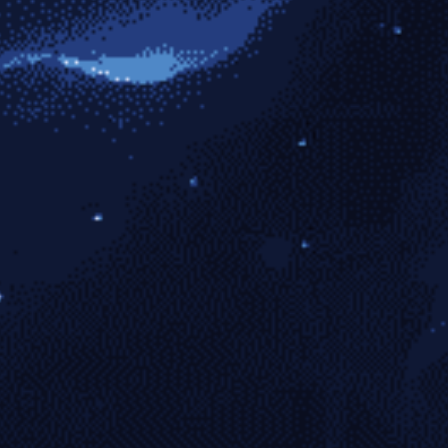
明天。
总结：
综上所述，此次“葡超
顶尖强队所具备的不
续的发展奠定了坚实
未来，无论是对于波
战，以确保持续增强
萄牙足球书写新的篇
上一篇：