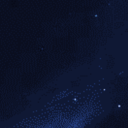
康，是每个俱乐部必
此外，媒体曝光率及
视自身定位，希望借
盟整体人气，也是各
4、未来展
展望未来，一方面需
说，要保持其在国内
与此同时，加强国际
将有助于球队更快适
中锻炼成长，从而为
最后，希望整个葡超
益，更是整个国家足