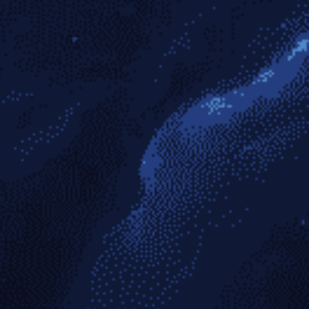
须面对的问题。因此，加强青训体系建设以及合理引援成为各队
市场营销策略也越来越受到重视。一些传统豪门如里斯本竞技和
助品牌价值实现更高收益。同时，通过举办友谊赛等活动来吸引
队努力方向之一。
望和希望
要继续巩固当前取得的成绩，而另一方面则要勇于探索新的发展
外赛事中的优势，就必须不断更新战略，以适应快速变化的大环
合作也是提升竞争力的重要途径，通过引入国外先进理念与技术
应国际舞台。此外，对于年轻球员来说，需要创造更多机会，让
将来打下坚实基础。
联赛能够更加团结，共同面对挑战，实现可持续发展。这不仅关
球事业发展的关键所在。只有齐心协力，共同推进，才能让葡萄