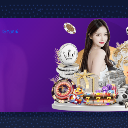
全天更新 ·
半
无论您身在何处，
半岛平台官
观赛体验。
下载客户端
网页