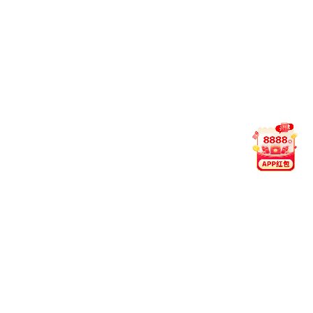
自己的经验，通过言传身教来帮助他们成长，从而为
中国女子篮球的发展贡献力量。
与此同时，在社会活动中，韩旭也热心参与各类公益
项目，以实际行动支持青少年体育发展。这些举措不
仅提升了她个人形象，也进一步拓宽了球队影响力，
让更多的人关注到女子篮球这项运动。
4、未来的发展方向
展望未来，韩旭的发展方向依旧充满希望。随着年龄
增长和经验积累，相信她会继续提升自身综合素质，
无论是在技术层面还是心理素质上，都将更上一层
楼。同时，对于如何带领团队走向更高峰，她也会提
出更多建设性的意见和方案。
值得注意的是，目前全球女篮竞争日趋激烈，因此如