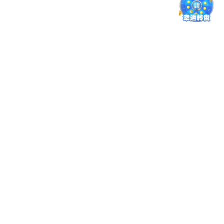
个人得分任务，更要为全队创造机会。
在一次重要赛事中，韩旭更是在关键时刻挺身而出，
以精准投篮帮助球队逆转局势。这一表现充分展示了
她坚定不移、不怕困难的一面，也让球迷们对她产生
了深厚的情感认同。
3、为团队作出的贡献
除了个人技术上的提高外，韩旭对于自由人队整体氛
围和凝聚力也起到了积极作用。在训练中，她总是带
头努力，与队友相互激励，共同进步。这种精神感染
着周围的人，使得整个球队更加团结一致。
此外，作为新一代运动员代表之一，韩旭还肩负着传
承中国篮球文化的重要使命。她时常与年轻球员分享