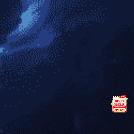
伍能够保持良好的心理
奋斗时，即使是在困难
契、高效沟通且互相信
整体战斗力的重要环
验丰富的教练，他深知
。因此，他的话语不仅
自身状态不断进行战术
通常会给球队带来意想