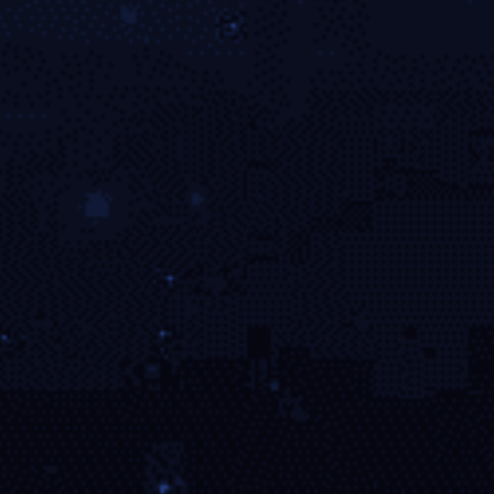
离队曼联欲引进托纳
萨里坦言国米实力更胜一筹但
单场比
-29
推荐
2026-06-21
推荐
联系我们
定西市安定区交通路358号
support@rengguang.com
下
第