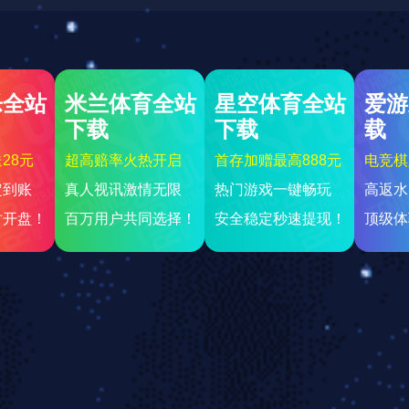
题。通过这些角度，我们可以更深入地理解足球比赛中存在的不
体实力分析
国米）在意大利乃至欧洲赛场上表现强劲，球队阵容深厚，人才
织者，国米都拥有众多优秀球员，他们在各自的位置上均能发挥
力更胜一筹，自然不是空穴来风，而是基于对两队近期表现及历
队及其战术布置也是球队成功的重要因素之一。主帅通过合理利
灵活应对不同风格的对手。这种高效的战术运用，不仅提升了球
充分发挥自己的优势。
一支强大的国米，任何球队仍然有机会通过自身努力实现逆转。
比如伤病、红黄牌等突发情况都可能让弱队抓住机会，从而改变
显，但胜负仍存在一定的不确定性。