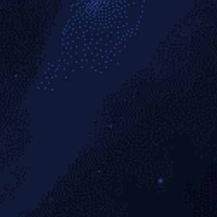
他认为“单场比赛仍有逆转可能”的原因之一。
路受到压制或某名核心球员状态不佳时，通过及时替换或重新安
进攻套路及防守方式也可以帮助团队有效应对各种形式攻击，并
面对强敌也不会轻易放弃斗志。
要特别注重细节，比如定位球和快速反击等战略运用。如果能够
，为自己创造更多进攻机会。因此，通过精确周密地制定计划，
成功率。
力更胜一筹，但他强调了单场比赛中的不确定性，这是非常符合足球
场比赛的不确定，再到心理因素与战术调整，可见许多变量都会
以吸引人的魅力所在。
怎样强大的对手，只要保持积极心态并善于调整策略，每支球队