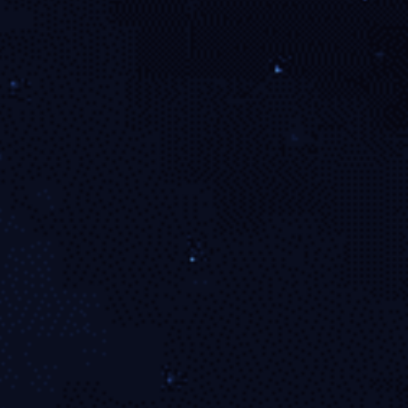
间！
下一篇：
克雷桑荣获直播吧最佳奖杯本赛季
4