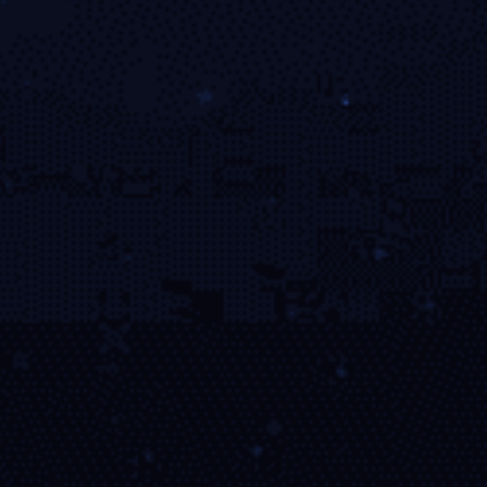
申花外援米内罗健身房合影盖
伊引关
2026-06-28
推荐
半岛平台官网
半岛平台官网官方网站【KY1.AC】官网认证:手机版、app
载、登录入口、官方网站、网页版、平台、网址、地址、
注册、娱乐，半岛平台官网(中国)官方网站欢迎大家选择真
正的官方通道，同时我们提供全天候7x24小时在线服务，
一时间处理各类问题，正规集团平台有保障，欢迎体验！