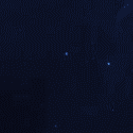
会。在这条追寻胜利
上一篇：
韩旭重返WNBA正式成为自由人球员…
热榜精选
#1
#2