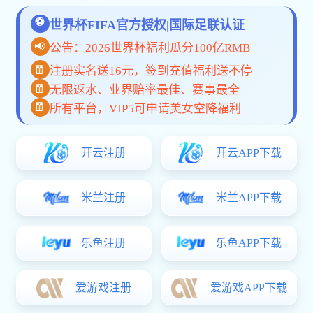
科尔谈雷霆统治现象引发冷门期待
我曾经历相似情境