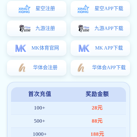
2026-06-23 04:40
42 次阅读
首页
/
体育报道
在近期的采访中，金州勇士队主教练科尔谈到了雷霆
队在联盟中的统治现象，并指出这引发了对冷门的期
待。他表示，作为一名曾经的球员和教练，他经历过
类似的情境，对于球队表现起伏不定的理解更加深
刻。本文将从四个方面详细阐述科尔对此现象的看
法：首先是雷霆队的战术与团队合作，其次是冷门现
象在体育中的普遍性，再者是个人经历对职业生涯的
影响，最后探讨如何借鉴历史经验来应对当前挑战。
通过这些分析，我们可以更全面地理解科尔所提及的
现象以及其背后的深意。