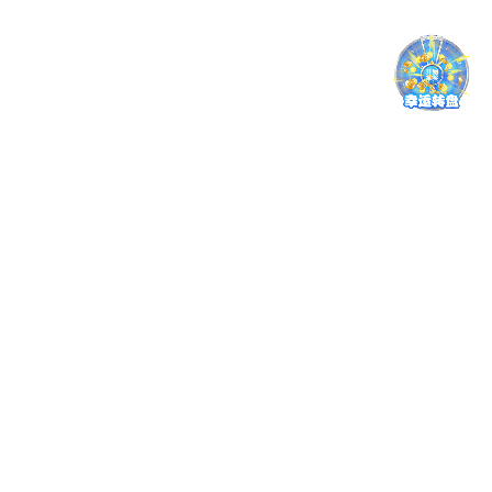
冷门诞生。
这种期待反映了人们对于公平竞争和超越自我的向
往。在这个过程中，不仅仅是成绩本身，更重要的是
每个参与者所付出的努力和坚持，这种精神同样值得
我们尊重与学习。
3、个人经历对职业生涯影响
作为曾经NBA顶尖球员和现在成功教练，科尔自然拥
有丰富的人生与职业经历。他提到自己在年轻时也曾
面临过类似的不确定性，那段时间他不断调整自己的
心态以及训练方式，以适应不断变化的环境。这段经
历塑造了他的职业素养，也使他更加懂得如何应对压
力。