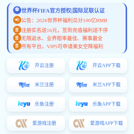
杰弗森分析SGA若重现去年表现将
跻身历史前15KD仅获一座MVP的