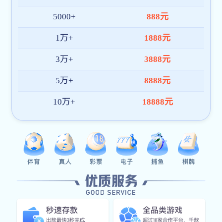
1、海报设计理念解析
此次森林狼首场对决的海报以鲜明的色彩和动感十足
的构图吸引了众多眼球。设计师通过大胆运用球队代
表色，配合激情四溢的动作抓住了观众的注意力。这
种视觉上的冲击力不仅展示了森林狼队伍的青春活
力，也彰显出球队对于本赛季目标的坚定信念。
与此同时，海报中爱德华兹与福克斯瞬间跳投的画
面，被巧妙地放置在中心位置，使得两位明星球员成
为整个设计的焦点。这种布局意在突出他们作为球队
核心的重要性，同时也营造了紧张激烈比赛氛围，让
人不禁期待他们在赛场上的表现。
此外，海报中使用了一些现代化元素，如动态效果和