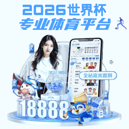
注册入口
全天更新 ·
半岛平台官网
赛事实时同步
无论您身在何处，
半岛平台官网APP
为您带来高
速、高清、稳定的观赛体验。
下载客户端
网页端访问