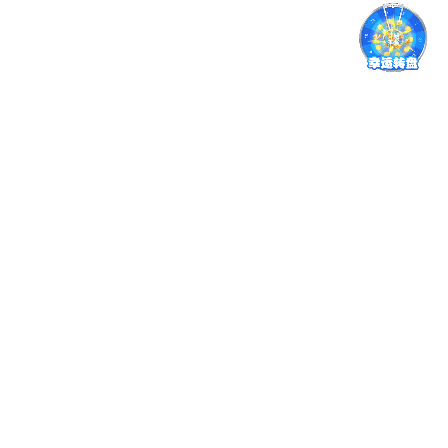
因此，如果曼联考虑让罗杰斯接任，其首先需要解决
的是如何管理好B费的使用，以及如何培养新的中场
领导者。这不仅关乎短期内战术安排，更涉及到长远
的发展规划。
3、恩迪亚耶的潜力分析
恩迪亚耶是一位备受瞩目的年轻前景，其出色的身体
素质和技术能力使他成为众多豪门俱乐部追逐的目
标。若能顺利引进，他无疑能够为曼联注入新的活
力，为队伍增加更多选择。但同时，引援并非易事，
需要面对诸多竞争对手。
这位年轻小将展现出的潜力引发了媒体广泛讨论，不
少专家认为他有机会成为未来足球界的新星。然而，