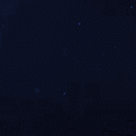
#3
#
建进程缓慢面临雷霆
卢卡申诉成功引发热议华子被
拒合情
-04
推荐
2026-05-19
推荐