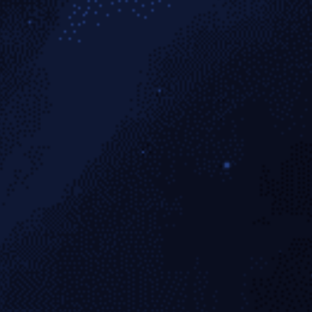
取胜利。这将使得整个联赛更加精彩纷呈，引发无数球迷期待与
级联赛正在经历一场前所未有的变革。在哈茨崛起并强势领跑之
传统豪门地位。这不仅为赛事增添了许多看点，也促使各队不断
足球盛宴。
e of this season, the evolution of competition in the Scott
e a深刻印象 and set new benchmarks for future seaso
支球队则需共同努力，把这个传奇联盟推向新的高度！