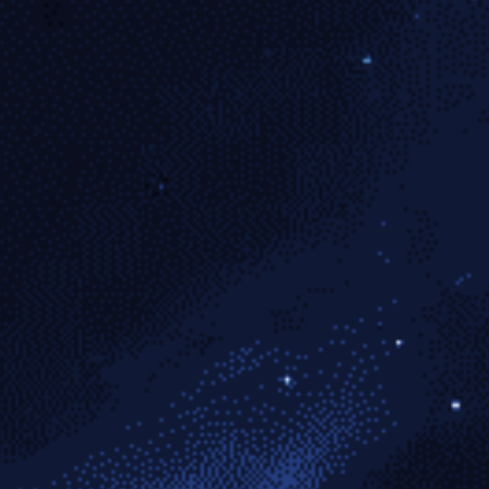
率，以减少对方反击
施加的威胁。
此外，各队之间针对
定相应策略，以便能
4、未来比
随着赛季进入白热化
看，如果哈茨能够继
追赶者们随时可能反
对于凯尔特人和流浪
势，他们仍然有机会
素质及团队凝聚力的
综上所述，本赛季苏