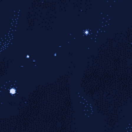
中的两大传统劲旅，凯尔特人和流浪者在过去多年里一直竞争激
挑战。在积分榜上被哈茨超越，让这两支球队不得不重新审视自
显得有些挣扎。尽管阵容深厚，但由于伤病问题和状态起伏，他
，被后来的球队赶超也对他们造成了一定压力，使得比赛时常出
影响。他们虽然在某些场次中展现出强大的攻击力，但整体防线
下，两支传统强队必须迅速调整，以应对日益严峻的竞争环境。
术变化分析
球队纷纷调整自己的战术以适应新的形势。对于哈茨来说，其成
过高位逼抢迫使对方犯错，从而创造进攻机会。这种风格让他们
与流浪者则需要寻找新的解决方案来克服自身缺陷。例如，凯尔