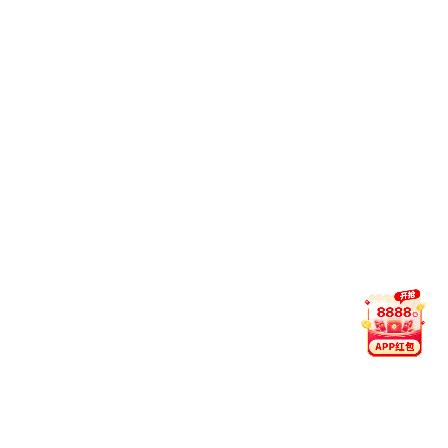
然而，也有声音提出质疑，认为过于严格的处罚未必
能够有效遏制赌博现象。同时，有人担心这种处理方
式可能导致运动员心理压力增大，使他们在追求成绩
与保持良好形象之间陷入两难境地。
社交媒体上关于此事的话题持续升温，不少网友积极
参与讨论。有些人表示遗憾，希望罗齐尔能吸取教训
并重返赛场；另一些则强调，要彻底根治赌博问题，
需要整个联盟共同努力，加强教育与监管，提高运动
员自我约束意识。
4、未来政策启示
此次事件无疑为各大职业体育联盟敲响了警钟。在愈
演愈烈的彩票以及网络博彩环境下，仅靠个别案例进
行处理已经不足以防范类似问题再次发生。因此，加