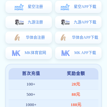
2026-05-25 16:15
78 次阅读
首页
/
体育报道
近日，热火队正式宣布裁掉卷入赌球风波的后卫罗齐
尔，这一决定在篮球界和球迷中引发了广泛的热议。
作为一名年轻且有潜力的后卫，罗齐尔曾被寄予厚
望。然而，他却因涉嫌参与赌球而遭到球队管理层的
严厉处理，显示出职业体育对于赌博行为零容忍的态
度。在这篇文章中，我们将从多个方面详细探讨这一
事件：首先分析事件背后的原因，其次讨论对球队和
球员个人发展的影响，再者探讨公众舆论及媒体反
应，最后总结此事件对未来体育管理政策可能带来的
启示。