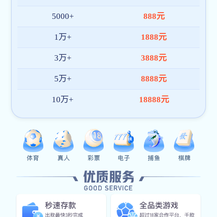
1、事件背景与起因
罗齐尔此次被裁掉的主要原因是他涉嫌参与赌球，这
在职业体育中是一个极为严重的问题。随着社会对赌
博问题认识的加深，各大体育联盟纷纷加强了对运动
员行为的监督和管理。正因为如此，热火队做出了迅
速而果断的决定，以维护球队形象和联赛声誉。
据悉，在过去几个月里，多位NBA球员因类似事件受
到处罚，引发了人们对运动员道德操守问题的关注。
而罗齐尔作为其中之一，无疑成为了众矢之的。他所
面临的不仅是运动生涯可能受损，更重要的是个人信
誉及未来发展前景也受到极大影响。
此外，此次事件也暴露出部分运动员在面对金钱诱惑