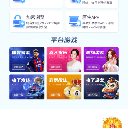
在困难时刻也不轻言放弃。
2、战术体系与执行力
在高水平比赛中，战术体系往往决定了胜负。在这一
点上，奥特球队展现出了非凡的构建能力。他们不仅
有传统战术，还不断创新，例如引入快速反击和高压
防守等现代战术，以适应当今快节奏比赛。
实施这些战术需要全队上下密切协作，而奥特队正是
凭借这种高度统一而形成了强大的执行力。每一次进
攻与防守环节，都经过细致安排，由各个球员相互支
援，共同完成任务。
此外，在实际比赛中，对抗压力下保持冷静至关重
要。在季后赛这样高压环境下，奥特队依旧能够严格