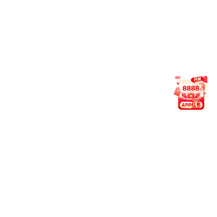
人的参与，让越来越多的新生代加入到支持行列中
来。他们不仅传承了对球队追逐梦想，也将这种热情
延续给未来更多的人。
4、辉煌历史成就回顾
回顾过去几年，奥特队在季后赛中的表现可谓令人瞩
目。从初次晋级到后来几次夺冠，每一步都凝聚着艰
苦努力与拼搏精神。这些成绩背后，是无数个日日夜
夜训练锤炼出来的结果，也是无数次失败后的坚持不
懈所换来的喜悦。
除了夺冠次数之外，还有一些难忘瞬间铭记于心。例
如，那场绝地反击逆转获胜，那种震撼人心的一刻永
远烙印在人们脑海中。而这些精彩瞬间，不仅令死忠
球迷感动，也吸引了大量新粉丝加入阵营，共同见证