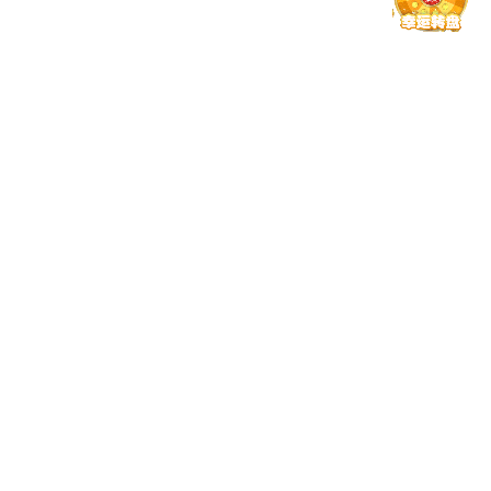
遵循教练布置的策略，不被外界干扰，这显示出他们
极佳的大赛心理素质。
3、死忠球迷文化
对于任何一支成功球队而言，忠实且热情洋溢的球迷
都是不可或缺的一部分。奥特球队尤其珍视这群“死
忠”粉丝，他们不仅是观众，更是球队精神上的支柱。
在每场主场比赛中，总会看到身穿队服、手持标语牌
的人群，他们用热烈欢呼推动着整个赛事气氛。
与此同时，这些球迷还通过社交媒体积极宣传和支持
自己的偶像，无论是在逆境还是顺境中，从未停止对
球队的信赖与鼓励。他们组织各种活动，与其他粉丝
分享精彩瞬间，加深了彼此之间的不解之缘。
更值得一提的是，这种牢固的粉丝文化也促进了年轻