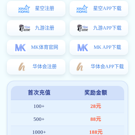
2026-05-21 02:28
66 次阅读
首页
/
体育报道
在现代体育的舞台上，奥特球队以其强大的实力和出
色的表现，成为了众多球迷心目中的英雄。赛事季后
赛的竞争尤为激烈，每一场比赛都是对球队综合实力
的考验。在这条辉煌之路上，死忠球迷们始终陪伴左
右，他们用自己的热情与支持，为球队注入无尽的动
力。整篇文章将从奥特球队的实力分析、战术体系、
球迷文化以及历史成就等四个方面展开探讨，以展现
他们在季后赛中的辉煌历程及背后的故事。
1、奥特球队实力剖析