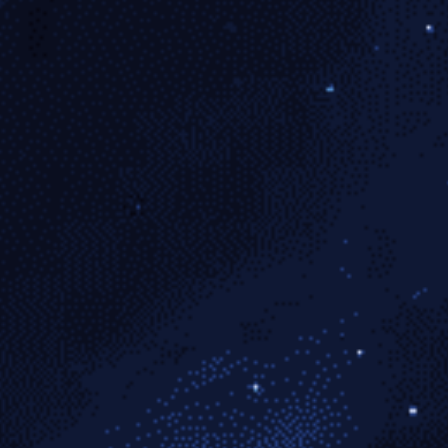
此外，费城76人也是
为核心的新阵容，对
顶级球星所带来的挑
最后，洛杉矶湖人也
机会争夺更多冠军。
问题。
4、未来可
字母哥的一举一动都将
星球员效仿，从而改
争。
与此同时，如果他的
员。这种双向互动，