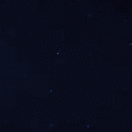
下一篇：
萨内蒂回顾国米辉煌历程三位主帅
4
古斯托信心满满期待法国队夺
冠以奖
2026-06-13
推荐