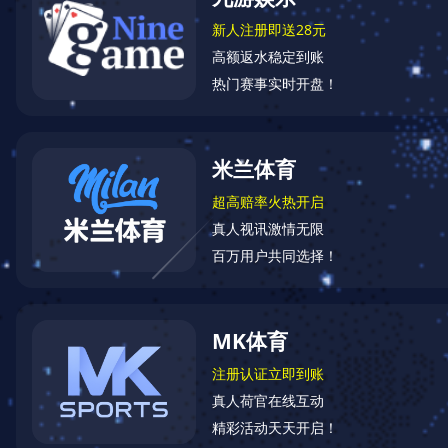
字母哥
在NBA的世界里，球
度吸引了众多目光。
这一选择不仅关乎他