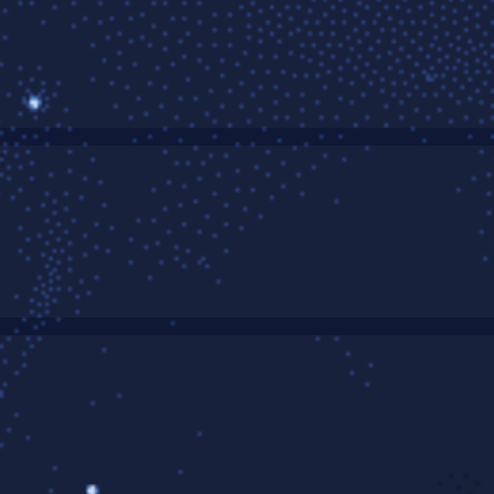
寻求新东家或避开西部强队雷霆与马
2026-07-01 20:26
49 次阅读
首页
/
体育报道
员的转会动态总是引发热议。近期，字母哥（扬尼斯·阿德托昆博
他不仅希望找到一个更适合自己的球队，还可能避开强大的西部
的职业生涯，也将对整个联盟格局产生深远影响。本文将从四个