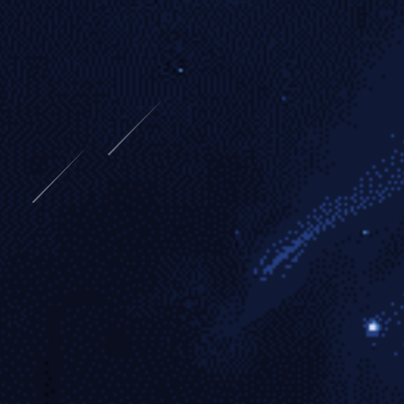
2、避开西
西部联盟近年来竞争异
斯等人的出色表现，
中保持高水平表现。
如果字母哥加盟这些
担。同时，与这些顶
因此，避开这些西部
数的环境中，他能够
3、新东家
对于字母哥来说，新
引入这位超级巨星。
且有望为字母哥提供