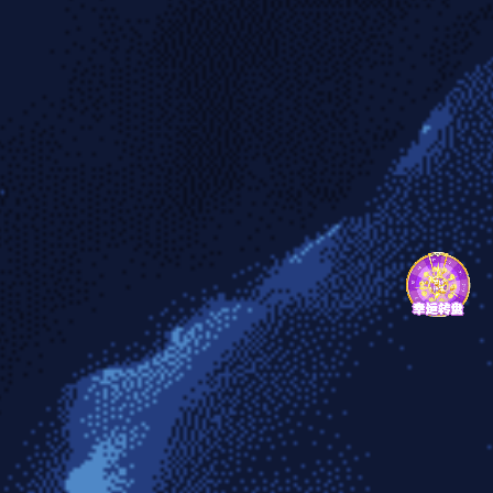
伊·吉尔杰斯-亚历克
直以来都能在关键比赛
身期待所带来的双重负
生涯规划。
可能性。在这样充满变
来看，多支球队都有意
丰富的季后赛经验，并