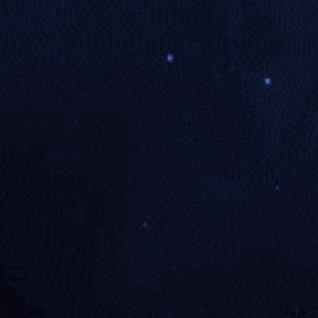
上一篇：
森林狼逐渐反击外界低估如同上赛…
热榜精选
#1
#2
雄鹿对莫布里情有独钟骑士今
本赛季欧
夏无意
利塞领跑
2026-06-11
推荐
2026-06