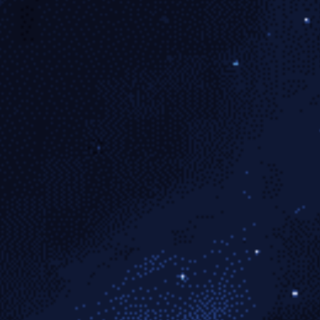
首先，如今顶级年轻
用这种市场热情提高
力，因此他们并不急
其次，从商业角度来
他们进一步增强阵容
烈竞争态势。
4、转会市
无论最终结果如何，
进托纳利，将直接改
顶级年轻球员进入转
另一方面，如果交易
迅速做出决策，不然
系，以确保球队稳定