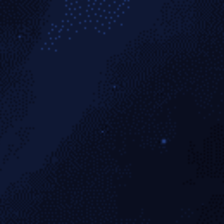
不仅涉及个别球员，还关乎整个足球生态链的发展，我们可以预
会谈判将更加频繁。这一切都将伴随着全球范围内粉丝们更高期
变化吧！
什福德若真的选择离开，将促使曼联加快寻觅替代者步伐，而托
中的地位。同时，高达超亿英镑的要价也表明了当前转会市场的
得夏窗格外令人期待。
，都不是单纯的一笔交易，而是各个俱乐部战略思考与资源配置
乎着整个赛事发展的未来走向，让我们共同关注接下来的发展动